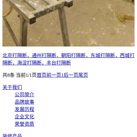
北京打隔断，通州打隔断，朝阳打隔断，东城打隔断，西城打
隔断，海淀打隔断，丰台打隔断
共8条 当前1/1页
首页
前一页
1
后一页
尾页
关于我们
公司简介
品牌故事
发展历程
企业文化
荣誉资质
装修产品